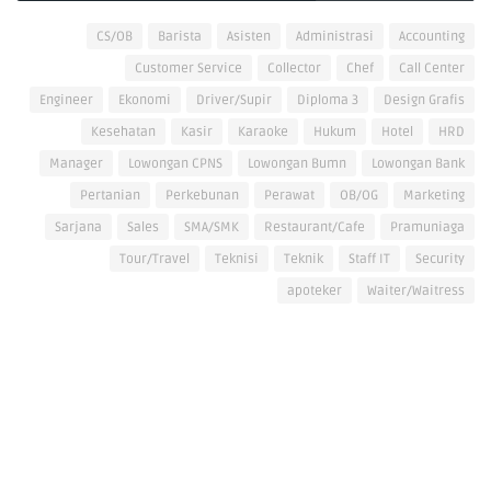
CS/OB
Barista
Asisten
Administrasi
Accounting
Customer Service
Collector
Chef
Call Center
Engineer
Ekonomi
Driver/Supir
Diploma 3
Design Grafis
Kesehatan
Kasir
Karaoke
Hukum
Hotel
HRD
Manager
Lowongan CPNS
Lowongan Bumn
Lowongan Bank
Pertanian
Perkebunan
Perawat
OB/OG
Marketing
Sarjana
Sales
SMA/SMK
Restaurant/Cafe
Pramuniaga
Tour/Travel
Teknisi
Teknik
Staff IT
Security
apoteker
Waiter/Waitress