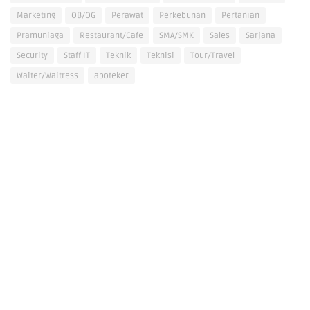
Marketing
OB/OG
Perawat
Perkebunan
Pertanian
Pramuniaga
Restaurant/Cafe
SMA/SMK
Sales
Sarjana
Security
Staff IT
Teknik
Teknisi
Tour/Travel
Waiter/Waitress
apoteker