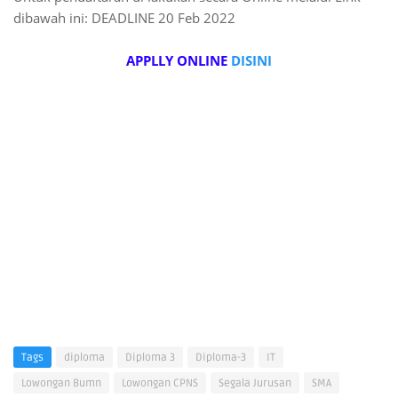
dibawah ini: DEADLINE 20 Feb 2022
APPLLY ONLINE
DISINI
Tags
diploma
Diploma 3
Diploma-3
IT
Lowongan Bumn
Lowongan CPNS
Segala Jurusan
SMA