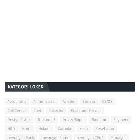
KATEGORI LOKER
Accounting
Administrasi
Asisten
Barista
CS/OB
Call Center
Chef
Collector
Customer Service
Design Grafis
Diploma 3
Driver/Supir
Ekonomi
Engineer
HRD
Hotel
Hukum
Karaoke
Kasir
Kesehatan
Lowongan Bank
Lowongan Bumn
Lowongan CPNS
Manager