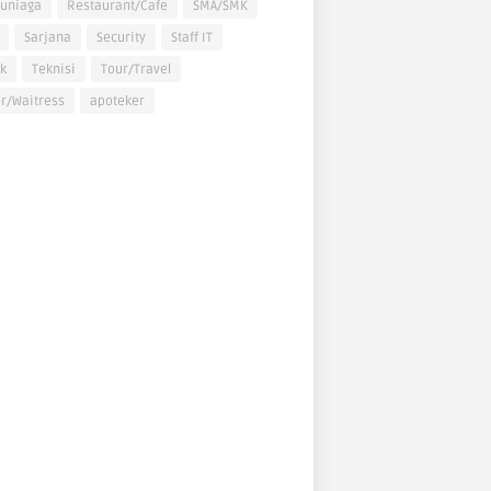
uniaga
Restaurant/Cafe
SMA/SMK
Sarjana
Security
Staff IT
k
Teknisi
Tour/Travel
r/Waitress
apoteker