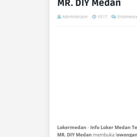
MR. DIY Medan
Administrator
10.17
0 Komenta
Lokermedan
-
Info Loker Medan T
MR. DIY Medan
membuka l
owongan