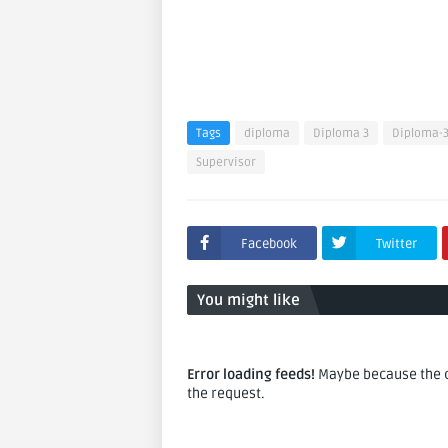
Tags
diploma
Diploma 3
Diploma-
Supervisor
Facebook
Twitter
You might like
Error loading feeds!
Maybe because the co
the request.