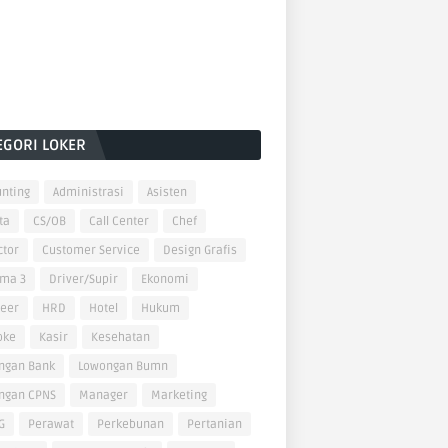
EGORI LOKER
nting
Administrasi
Asisten
ta
CS/OB
Call Center
Chef
ctor
Customer Service
Design Grafis
oma 3
Driver/Supir
Ekonomi
neer
HRD
Hotel
Hukum
oke
Kasir
Kesehatan
ngan Bank
Lowongan Bumn
ngan CPNS
Manager
Marketing
G
Perawat
Perkebunan
Pertanian