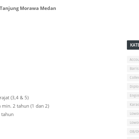
 Tanjung Morawa Medan
KAT
Accou
Baris
Colle
Dipl
Engi
jat (3,4 & 5)
Kara
min. 2 tahun (1 dan 2)
 tahun
Lowo
Lowo
OB/O