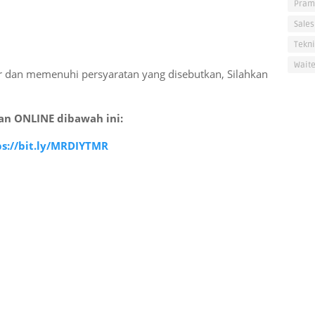
Pram
Sales
Tekni
Waite
r dan memenuhi persyaratan yang disebutkan, Silahkan
n ONLINE dibawah ini:
ps://bit.ly/MRDIYTMR