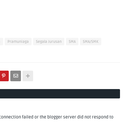
3
Pramuniaga
Segala Jurusan
SMA
SMA/SMK
nnection failed or the blogger server did not respond to