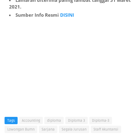
Lamaran diterima paling lambat tanggal 31 Maret
2021.
Sumber Info Resmi
DISINI
Tags
Accounting
diploma
Diploma 3
Diploma-3
Lowongan Bumn
Sarjana
Segala Jurusan
Staff Akuntansi