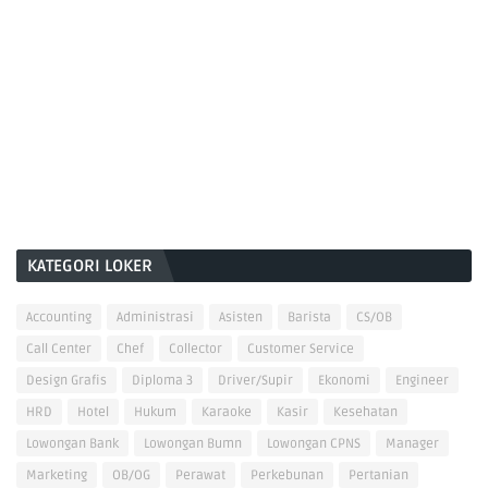
KATEGORI LOKER
Accounting
Administrasi
Asisten
Barista
CS/OB
Call Center
Chef
Collector
Customer Service
Design Grafis
Diploma 3
Driver/Supir
Ekonomi
Engineer
HRD
Hotel
Hukum
Karaoke
Kasir
Kesehatan
Lowongan Bank
Lowongan Bumn
Lowongan CPNS
Manager
Marketing
OB/OG
Perawat
Perkebunan
Pertanian