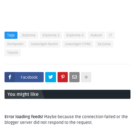
Tags
diploma
Diploma 3
Diploma-3
Hukum
IT
Komputer
Lowongan Bumn
Lowongan CPNS
Sarjana
Teknik
Facebook
You might like
Error loading feeds!
Maybe because the connection failed or the
blogger server did not respond to the request.