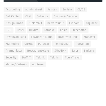
Accounting
Administrasi
Asisten
Barista
CS/OB
Call Center
Chef
Collector
Customer Service
Design Grafis
Diploma 3
Driver/Supir
Ekonomi
Engineer
HRD
Hotel
Hukum
Karaoke
Kasir
Kesehatan
Lowongan Bank
Lowongan Bumn
Lowongan CPNS
Manager
Marketing
OB/OG
Perawat
Perkebunan
Pertanian
Pramuniaga
Restaurant/Cafe
SMA/SMK
Sales
Sarjana
Security
Staff IT
Teknik
Teknisi
Tour/Travel
Waiter/Waitress
apoteker