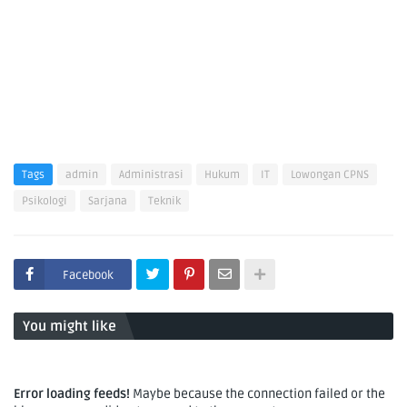
Tags
admin
Administrasi
Hukum
IT
Lowongan CPNS
Psikologi
Sarjana
Teknik
Facebook
You might like
Error loading feeds!
Maybe because the connection failed or the