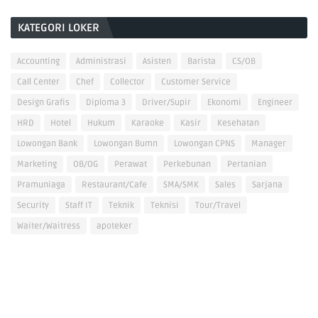
KATEGORI LOKER
Accounting
Administrasi
Asisten
Barista
CS/OB
Call Center
Chef
Collector
Customer Service
Design Grafis
Diploma 3
Driver/Supir
Ekonomi
Engineer
HRD
Hotel
Hukum
Karaoke
Kasir
Kesehatan
Lowongan Bank
Lowongan Bumn
Lowongan CPNS
Manager
Marketing
OB/OG
Perawat
Perkebunan
Pertanian
Pramuniaga
Restaurant/Cafe
SMA/SMK
Sales
Sarjana
Security
Staff IT
Teknik
Teknisi
Tour/Travel
Waiter/Waitress
apoteker