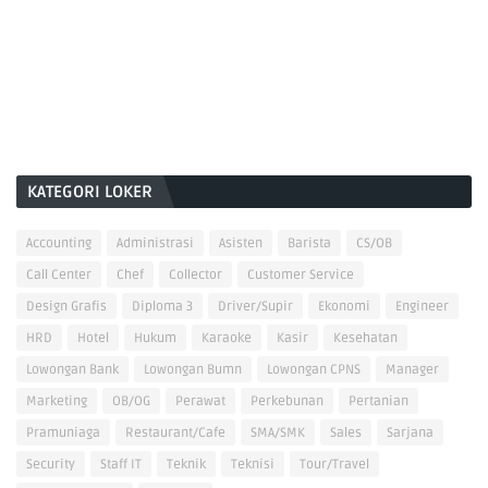
KATEGORI LOKER
Accounting
Administrasi
Asisten
Barista
CS/OB
Call Center
Chef
Collector
Customer Service
Design Grafis
Diploma 3
Driver/Supir
Ekonomi
Engineer
HRD
Hotel
Hukum
Karaoke
Kasir
Kesehatan
Lowongan Bank
Lowongan Bumn
Lowongan CPNS
Manager
Marketing
OB/OG
Perawat
Perkebunan
Pertanian
Pramuniaga
Restaurant/Cafe
SMA/SMK
Sales
Sarjana
Security
Staff IT
Teknik
Teknisi
Tour/Travel