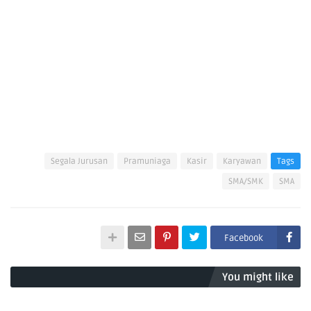
Segala Jurusan
Pramuniaga
Kasir
Karyawan
Tags
SMA/SMK
SMA
Facebook
You might like