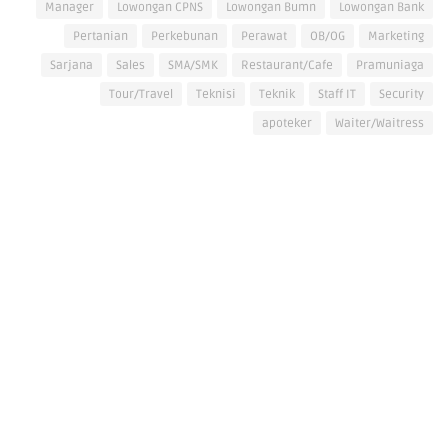
Manager
Lowongan CPNS
Lowongan Bumn
Lowongan Bank
Pertanian
Perkebunan
Perawat
OB/OG
Marketing
Sarjana
Sales
SMA/SMK
Restaurant/Cafe
Pramuniaga
Tour/Travel
Teknisi
Teknik
Staff IT
Security
apoteker
Waiter/Waitress