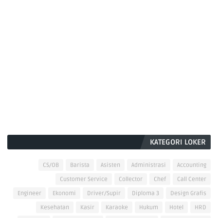
KATEGORI LOKER
CS/OB
Barista
Asisten
Administrasi
Accounting
Customer Service
Collector
Chef
Call Center
Engineer
Ekonomi
Driver/Supir
Diploma 3
Design Grafis
Kesehatan
Kasir
Karaoke
Hukum
Hotel
HRD