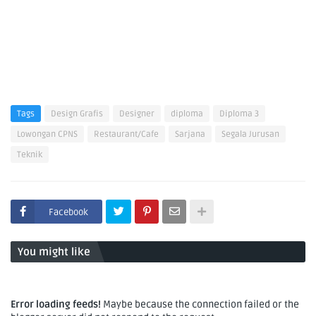
Tags
Design Grafis
Designer
diploma
Diploma 3
Lowongan CPNS
Restaurant/Cafe
Sarjana
Segala Jurusan
Teknik
Facebook
You might like
Error loading feeds!
Maybe because the connection failed or the