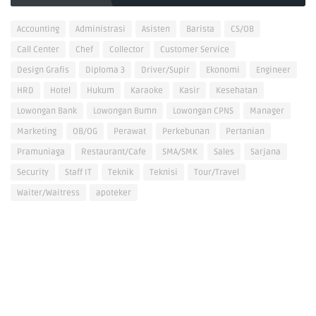
Accounting
Administrasi
Asisten
Barista
CS/OB
Call Center
Chef
Collector
Customer Service
Design Grafis
Diploma 3
Driver/Supir
Ekonomi
Engineer
HRD
Hotel
Hukum
Karaoke
Kasir
Kesehatan
Lowongan Bank
Lowongan Bumn
Lowongan CPNS
Manager
Marketing
OB/OG
Perawat
Perkebunan
Pertanian
Pramuniaga
Restaurant/Cafe
SMA/SMK
Sales
Sarjana
Security
Staff IT
Teknik
Teknisi
Tour/Travel
Waiter/Waitress
apoteker