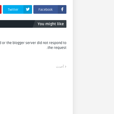
Twitter
Facebook
You might like
or the blogger server did not respond to
the request.
أحدث