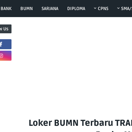
BANK
BUMN
SARJANA
DIPLOMA
CPNS
SMA/
w Us
Loker BUMN Terbaru TRA