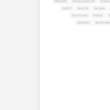
SMA/SMK
Restaurant/Cafe
Pramu
Staff IT
Security
Sarjana
Tour/Travel
Teknisi
T
apoteker
Waiter/Wa