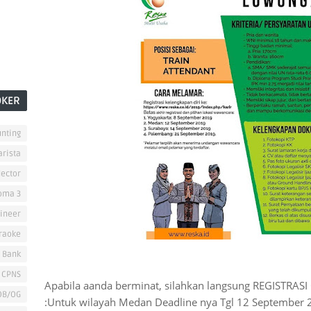
OKER
nting
arista
lector
oma 3
ineer
raoke
 Bank
 CPNS
Apabila aanda berminat, silahkan langsung REGISTRASI 
OB/OG
Untuk wilayah Medan Deadline nya Tgl 12 September 