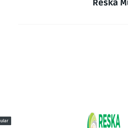
Reska Mu
ular