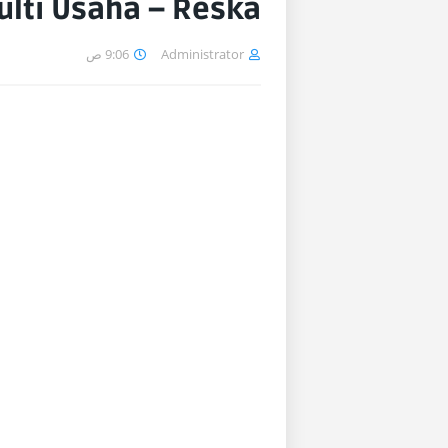
lti Usaha – Reska
9:06 ص
Administrator