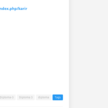
index.php/karir
Diploma-3
Diploma 3
diploma
Tags