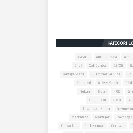
KATEGORI L
Asisten
Administrasi
Accou
Chef
Call Center
CS/OB
B
Design Grafis
Customer Service
Col
Ekonomi
Driver/Supir
Dipl
Hukum
Hotel
HRD
Eng
Kesehatan
Kasir
Ka
Lowongan Bumn
Lowongan
Marketing
Manager
Lowongan
Pertanian
Perkebunan
Perawat