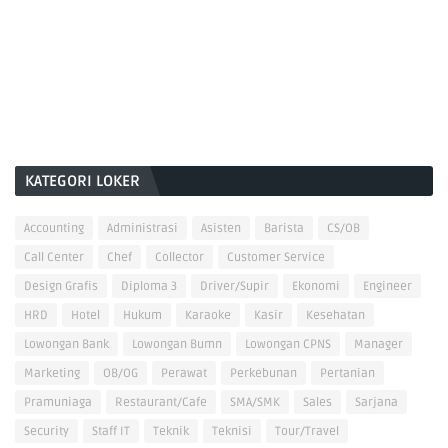
KATEGORI LOKER
Accounting
Administrasi
Asisten
Barista
CS/OB
Call Center
Chef
Collector
Customer Service
Design Grafis
Diploma 3
Driver/Supir
Ekonomi
Engineer
HRD
Hotel
Hukum
Karaoke
Kasir
Kesehatan
Lowongan Bank
Lowongan Bumn
Lowongan CPNS
Manager
Marketing
OB/OG
Perawat
Perkebunan
Pertanian
Pramuniaga
Restaurant/Cafe
SMA/SMK
Sales
Sarjana
Security
Staff IT
Teknik
Teknisi
Tour/Travel