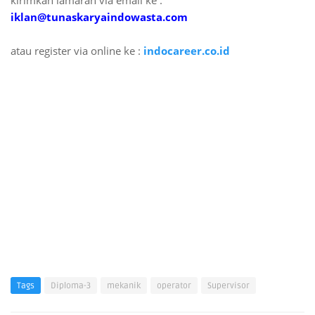
kirimkan lamaran via email ke :
iklan@tunaskaryaindowasta.com
atau register via online ke :
indocareer.co.id
Tags
Diploma-3
mekanik
operator
Supervisor