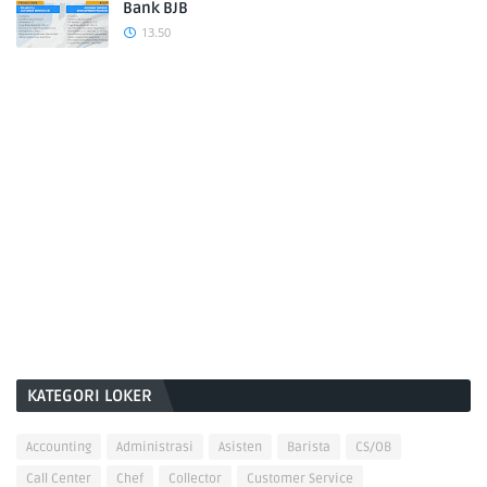
Bank BJB
13.50
KATEGORI LOKER
Accounting
Administrasi
Asisten
Barista
CS/OB
Call Center
Chef
Collector
Customer Service