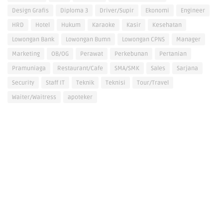
Design Grafis
Diploma 3
Driver/Supir
Ekonomi
Engineer
HRD
Hotel
Hukum
Karaoke
Kasir
Kesehatan
Lowongan Bank
Lowongan Bumn
Lowongan CPNS
Manager
Marketing
OB/OG
Perawat
Perkebunan
Pertanian
Pramuniaga
Restaurant/Cafe
SMA/SMK
Sales
Sarjana
Security
Staff IT
Teknik
Teknisi
Tour/Travel
Waiter/Waitress
apoteker