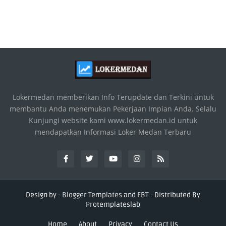
Lokermedan memberikan Info Terupdate dan Terkini untuk
membantu Anda menemukan Pekerjaan Impian Anda. Selalu
Kunjungi website kami www.lokermedan.id untuk
mendapatkan Informasi Loker Medan Terbaru
Design by -
Blogger Templates
and
FBT
- Distributed By
Protemplateslab
Home
About
Privacy
Contact Us