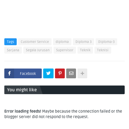
Tags
Customer Service
diploma
Diploma 3
Diploma-3
Sarjana
Segala Jurusan
Supervisor
Teknik
Teknisi
Facebook
You might like
Error loading feeds!
Maybe because the connection failed or the
blogger server did not respond to the request.