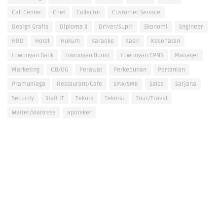
Call Center
Chef
Collector
Customer Service
Design Grafis
Diploma 3
Driver/Supir
Ekonomi
Engineer
HRD
Hotel
Hukum
Karaoke
Kasir
Kesehatan
Lowongan Bank
Lowongan Bumn
Lowongan CPNS
Manager
Marketing
OB/OG
Perawat
Perkebunan
Pertanian
Pramuniaga
Restaurant/Cafe
SMA/SMK
Sales
Sarjana
Security
Staff IT
Teknik
Teknisi
Tour/Travel
Waiter/Waitress
apoteker