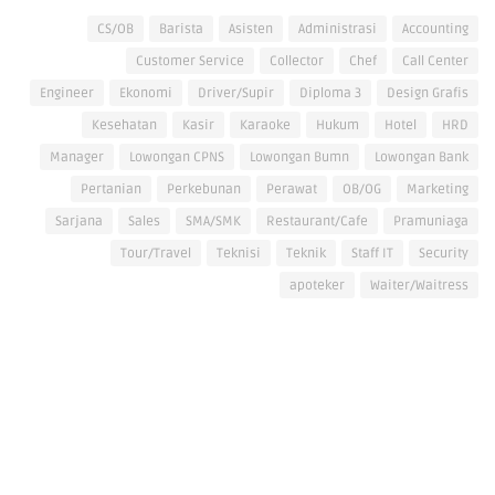
CS/OB
Barista
Asisten
Administrasi
Accounting
Customer Service
Collector
Chef
Call Center
Engineer
Ekonomi
Driver/Supir
Diploma 3
Design Grafis
Kesehatan
Kasir
Karaoke
Hukum
Hotel
HRD
Manager
Lowongan CPNS
Lowongan Bumn
Lowongan Bank
Pertanian
Perkebunan
Perawat
OB/OG
Marketing
Sarjana
Sales
SMA/SMK
Restaurant/Cafe
Pramuniaga
Tour/Travel
Teknisi
Teknik
Staff IT
Security
apoteker
Waiter/Waitress