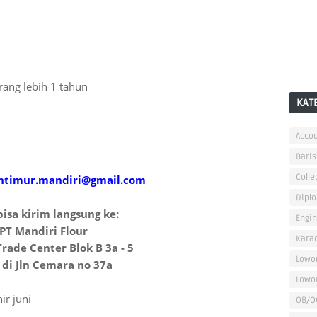
ang lebih 1 tahun
KAT
Accou
Baris
Colle
timur.mandiri@gmail.com
Dipl
bisa kirim langsung ke:
Engi
PT Mandiri Flour
Kara
rade Center Blok B 3a - 5
Lowo
 di Jln Cemara no 37a
Lowo
ir juni
OB/O