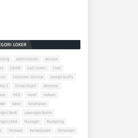
EGORI LOKER
nting
Administrasi
Asisten
ta
CS/OB
Call Center
Chef
ctor
Customer Service
Design Grafis
oma 3
Driver/Supir
Ekonomi
neer
HRD
Hotel
Hukum
oke
Kasir
Kesehatan
ngan Bank
Lowongan Bumn
ngan CPNS
Manager
Marketing
G
Perawat
Perkebunan
Pertanian