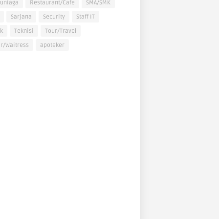
uniaga
Restaurant/Cafe
SMA/SMK
Sarjana
Security
Staff IT
k
Teknisi
Tour/Travel
r/Waitress
apoteker