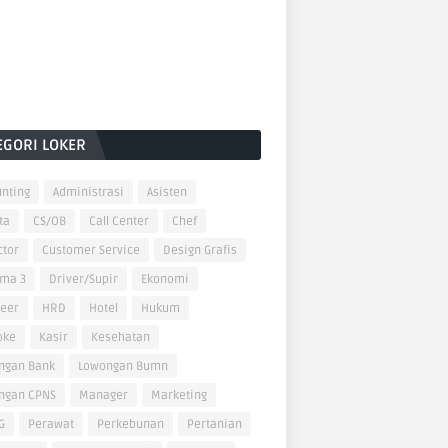
EGORI LOKER
nting
Administrasi
Asisten
ta
CS/OB
Call Center
Chef
ctor
Customer Service
Design Grafis
oma 3
Driver/Supir
Ekonomi
neer
HRD
Hotel
Hukum
oke
Kasir
Kesehatan
ngan Bank
Lowongan Bumn
ngan CPNS
Manager
Marketing
G
Perawat
Perkebunan
Pertanian