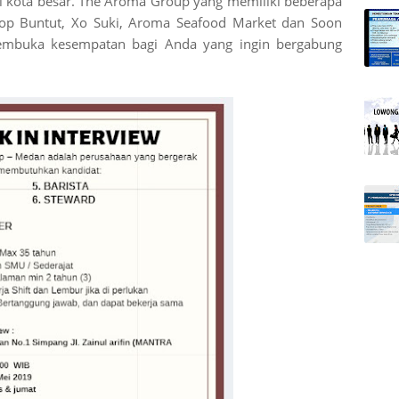
ai kota besar. The Aroma Group yang memiliki beberapa
Chop Buntut, Xo Suki, Aroma Seafood Market dan Soon
embuka kesempatan bagi Anda yang ingin bergabung