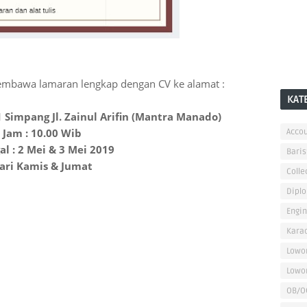
embawa lamaran lengkap dengan CV ke alamat :
KAT
 1 Simpang Jl. Zainul Arifin (Mantra Manado)
Jam : 10.00 Wib
Accou
al : 2 Mei & 3 Mei 2019
Baris
ari Kamis & Jumat
Colle
Dipl
Engi
Kara
Lowo
Lowo
OB/O