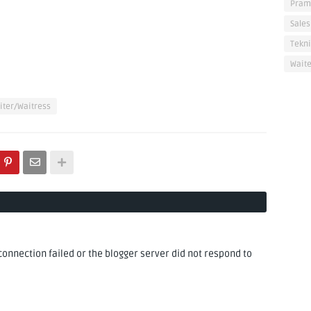
Pram
Sales
Tekni
Waite
iter/Waitress
nnection failed or the blogger server did not respond to