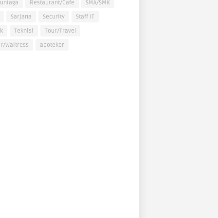
uniaga
Restaurant/Cafe
SMA/SMK
Sarjana
Security
Staff IT
k
Teknisi
Tour/Travel
r/Waitress
apoteker