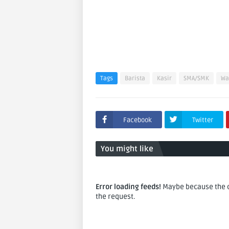
Tags
Barista
Kasir
SMA/SMK
Wa
Facebook
Twitter
You might like
Error loading feeds!
Maybe because the co
the request.