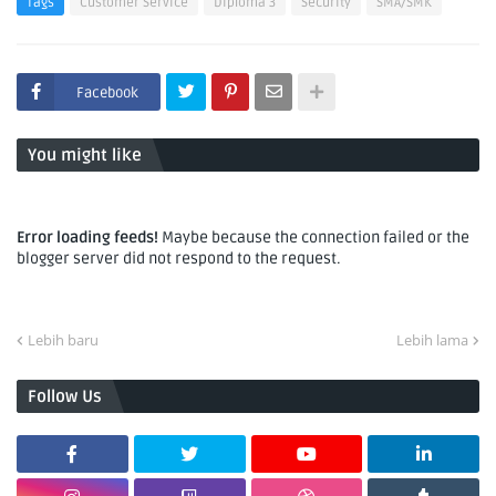
Tags
Customer Service
Diploma 3
Security
SMA/SMK
Facebook
You might like
Error loading feeds!
Maybe because the connection failed or the
blogger server did not respond to the request.
Lebih baru
Lebih lama
Follow Us