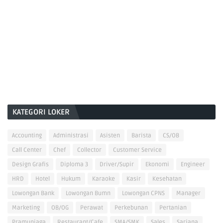
KATEGORI LOKER
Accounting
Administrasi
Asisten
Barista
CS/OB
Call Center
Chef
Collector
Customer Service
Design Grafis
Diploma 3
Driver/Supir
Ekonomi
Engineer
HRD
Hotel
Hukum
Karaoke
Kasir
Kesehatan
Lowongan Bank
Lowongan Bumn
Lowongan CPNS
Manager
Marketing
OB/OG
Perawat
Perkebunan
Pertanian
Pramuniaga
Restaurant/Cafe
SMA/SMK
Sales
Sarjana