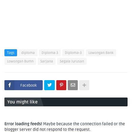
Tags
diploma
Diploma 3
Diploma-3
Lowongan Bank
Lowongan Bumn
Sarjana
Segala Jurusan
Facebook
You might like
Error loading feeds!
Maybe because the connection failed or the
blogger server did not respond to the request.