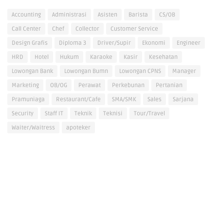
Accounting
Administrasi
Asisten
Barista
CS/OB
Call Center
Chef
Collector
Customer Service
Design Grafis
Diploma 3
Driver/Supir
Ekonomi
Engineer
HRD
Hotel
Hukum
Karaoke
Kasir
Kesehatan
Lowongan Bank
Lowongan Bumn
Lowongan CPNS
Manager
Marketing
OB/OG
Perawat
Perkebunan
Pertanian
Pramuniaga
Restaurant/Cafe
SMA/SMK
Sales
Sarjana
Security
Staff IT
Teknik
Teknisi
Tour/Travel
Waiter/Waitress
apoteker