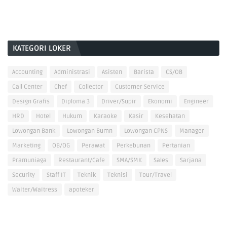
KATEGORI LOKER
Accounting
Administrasi
Asisten
Barista
CS/OB
Call Center
Chef
Collector
Customer Service
Design Grafis
Diploma 3
Driver/Supir
Ekonomi
Engineer
HRD
Hotel
Hukum
Karaoke
Kasir
Kesehatan
Lowongan Bank
Lowongan Bumn
Lowongan CPNS
Manager
Marketing
OB/OG
Perawat
Perkebunan
Pertanian
Pramuniaga
Restaurant/Cafe
SMA/SMK
Sales
Sarjana
Security
Staff IT
Teknik
Teknisi
Tour/Travel
Waiter/Waitress
apoteker