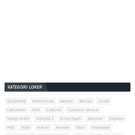
KATEGORI LOKER
Accounting
Administrasi
Asisten
Barista
CS/OB
Call Center
Chef
Collector
Customer Service
Design Grafis
Diploma 3
Driver/Supir
Ekonomi
Engineer
HRD
Hotel
Hukum
Karaoke
Kasir
Kesehatan