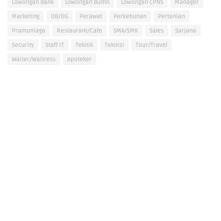
Lowongan Bank
Lowongan Bumn
Lowongan CPNS
Manager
Marketing
OB/OG
Perawat
Perkebunan
Pertanian
Pramuniaga
Restaurant/Cafe
SMA/SMK
Sales
Sarjana
Security
Staff IT
Teknik
Teknisi
Tour/Travel
Waiter/Waitress
apoteker