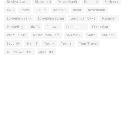
Design Grafis
Diploma 3
Driver/Supir
Ekonomi
Engineer
HRD
Hotel
Hukum
Karaoke
Kasir
Kesehatan
Lowongan Bank
Lowongan Bumn
Lowongan CPNS
Manager
Marketing
OB/OG
Perawat
Perkebunan
Pertanian
Pramuniaga
Restaurant/Cafe
SMA/SMK
Sales
Sarjana
Security
Staff IT
Teknik
Teknisi
Tour/Travel
Waiter/Waitress
apoteker