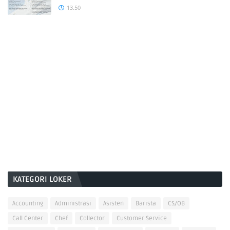
13.50
KATEGORI LOKER
Accounting
Administrasi
Asisten
Barista
CS/OB
Call Center
Chef
Collector
Customer Service