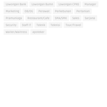
Lowongan Bank
Lowongan Bumn
Lowongan CPNS
Manager
Marketing
OB/OG
Perawat
Perkebunan
Pertanian
Pramuniaga
Restaurant/Cafe
SMA/SMK
Sales
Sarjana
Security
Staff IT
Teknik
Teknisi
Tour/Travel
Waiter/Waitress
apoteker