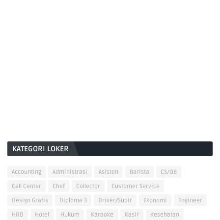
KATEGORI LOKER
Accounting
Administrasi
Asisten
Barista
CS/OB
Call Center
Chef
Collector
Customer Service
Design Grafis
Diploma 3
Driver/Supir
Ekonomi
Engineer
HRD
Hotel
Hukum
Karaoke
Kasir
Kesehatan