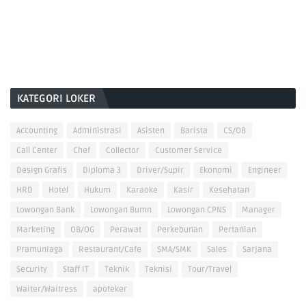
KATEGORI LOKER
Accounting
Administrasi
Asisten
Barista
CS/OB
Call Center
Chef
Collector
Customer Service
Design Grafis
Diploma 3
Driver/Supir
Ekonomi
Engineer
HRD
Hotel
Hukum
Karaoke
Kasir
Kesehatan
Lowongan Bank
Lowongan Bumn
Lowongan CPNS
Manager
Marketing
OB/OG
Perawat
Perkebunan
Pertanian
Pramuniaga
Restaurant/Cafe
SMA/SMK
Sales
Sarjana
Security
Staff IT
Teknik
Teknisi
Tour/Travel
Waiter/Waitress
apoteker