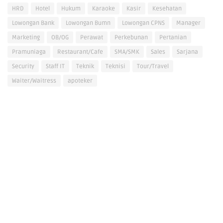
HRD
Hotel
Hukum
Karaoke
Kasir
Kesehatan
Lowongan Bank
Lowongan Bumn
Lowongan CPNS
Manager
Marketing
OB/OG
Perawat
Perkebunan
Pertanian
Pramuniaga
Restaurant/Cafe
SMA/SMK
Sales
Sarjana
Security
Staff IT
Teknik
Teknisi
Tour/Travel
Waiter/Waitress
apoteker