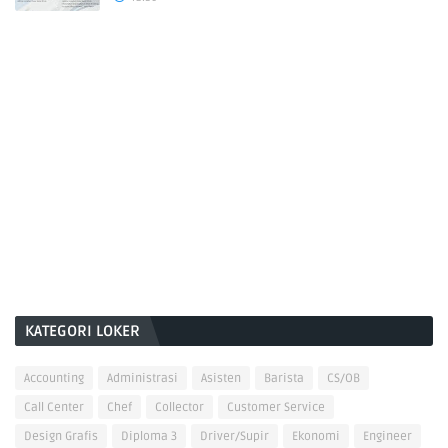
KATEGORI LOKER
Accounting
Administrasi
Asisten
Barista
CS/OB
Call Center
Chef
Collector
Customer Service
Design Grafis
Diploma 3
Driver/Supir
Ekonomi
Engineer