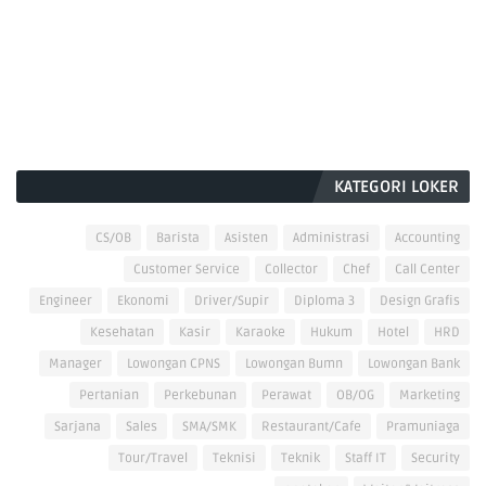
KATEGORI LOKER
CS/OB
Barista
Asisten
Administrasi
Accounting
Customer Service
Collector
Chef
Call Center
Engineer
Ekonomi
Driver/Supir
Diploma 3
Design Grafis
Kesehatan
Kasir
Karaoke
Hukum
Hotel
HRD
Manager
Lowongan CPNS
Lowongan Bumn
Lowongan Bank
Pertanian
Perkebunan
Perawat
OB/OG
Marketing
Sarjana
Sales
SMA/SMK
Restaurant/Cafe
Pramuniaga
Tour/Travel
Teknisi
Teknik
Staff IT
Security