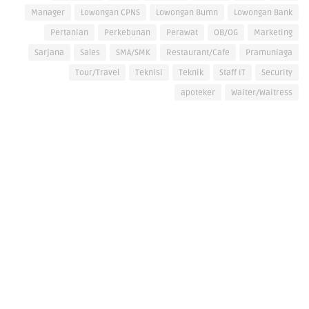
Manager
Lowongan CPNS
Lowongan Bumn
Lowongan Bank
Pertanian
Perkebunan
Perawat
OB/OG
Marketing
Sarjana
Sales
SMA/SMK
Restaurant/Cafe
Pramuniaga
Tour/Travel
Teknisi
Teknik
Staff IT
Security
apoteker
Waiter/Waitress