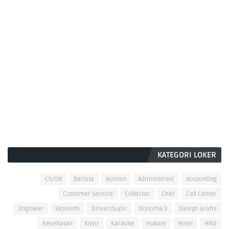
KATEGORI LOKER
CS/OB
Barista
Asisten
Administrasi
Accounting
Customer Service
Collector
Chef
Call Center
Engineer
Ekonomi
Driver/Supir
Diploma 3
Design Grafis
Kesehatan
Kasir
Karaoke
Hukum
Hotel
HRD