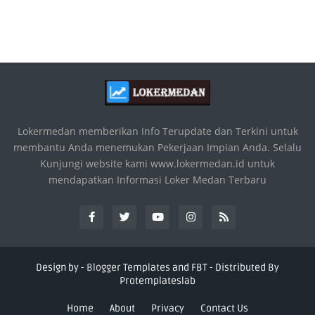
Lokermedan memberikan Info Terupdate dan Terkini untuk
membantu Anda menemukan Pekerjaan Impian Anda. Selalu
Kunjungi website kami www.lokermedan.id untuk
mendapatkan Informasi Loker Medan Terbaru
Design by -
Blogger Templates
and
FBT
- Distributed By
Protemplateslab
Home
About
Privacy
Contact Us