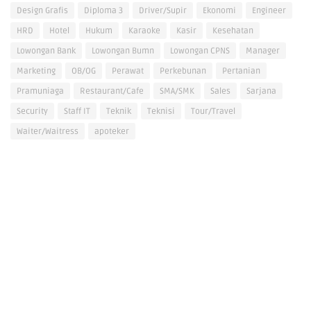
Design Grafis
Diploma 3
Driver/Supir
Ekonomi
Engineer
HRD
Hotel
Hukum
Karaoke
Kasir
Kesehatan
Lowongan Bank
Lowongan Bumn
Lowongan CPNS
Manager
Marketing
OB/OG
Perawat
Perkebunan
Pertanian
Pramuniaga
Restaurant/Cafe
SMA/SMK
Sales
Sarjana
Security
Staff IT
Teknik
Teknisi
Tour/Travel
Waiter/Waitress
apoteker