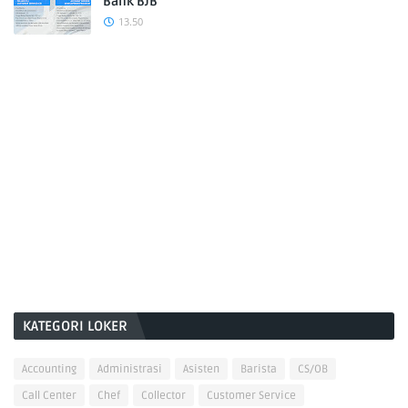
Bank BJB
13.50
KATEGORI LOKER
Accounting
Administrasi
Asisten
Barista
CS/OB
Call Center
Chef
Collector
Customer Service