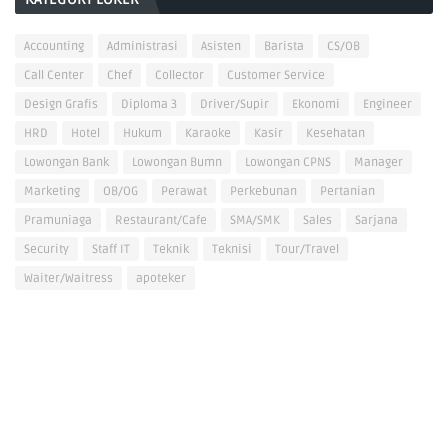
Accounting
Administrasi
Asisten
Barista
CS/OB
Call Center
Chef
Collector
Customer Service
Design Grafis
Diploma 3
Driver/Supir
Ekonomi
Engineer
HRD
Hotel
Hukum
Karaoke
Kasir
Kesehatan
Lowongan Bank
Lowongan Bumn
Lowongan CPNS
Manager
Marketing
OB/OG
Perawat
Perkebunan
Pertanian
Pramuniaga
Restaurant/Cafe
SMA/SMK
Sales
Sarjana
Security
Staff IT
Teknik
Teknisi
Tour/Travel
Waiter/Waitress
apoteker