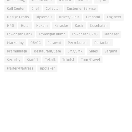
Accounting
Administrasi
Asisten
Barista
CS/OB
Call Center
Chef
Collector
Customer Service
Design Grafis
Diploma 3
Driver/Supir
Ekonomi
Engineer
HRD
Hotel
Hukum
Karaoke
Kasir
Kesehatan
Lowongan Bank
Lowongan Bumn
Lowongan CPNS
Manager
Marketing
OB/OG
Perawat
Perkebunan
Pertanian
Pramuniaga
Restaurant/Cafe
SMA/SMK
Sales
Sarjana
Security
Staff IT
Teknik
Teknisi
Tour/Travel
Waiter/Waitress
apoteker