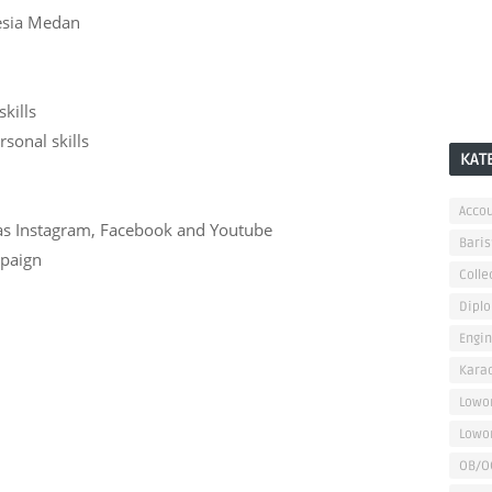
nesia Medan
kills
sonal skills
KAT
Accou
 as Instagram, Facebook and Youtube
Baris
mpaign
Colle
Dipl
Engi
Kara
Lowo
Lowo
OB/O