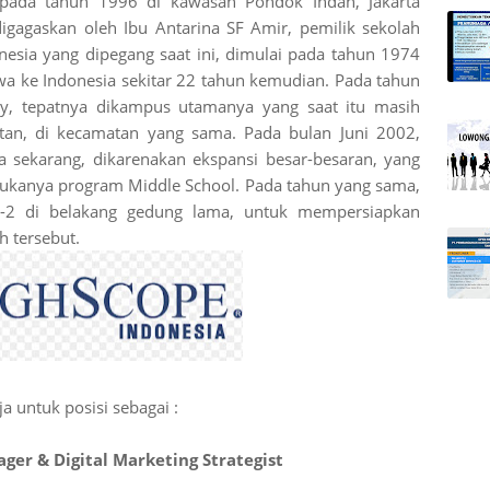
an pada tahun 1996 di kawasan Pondok Indah, Jakarta
digagaskan oleh Ibu Antarina SF Amir, pemilik sekolah
nesia yang dipegang saat ini, dimulai pada tahun 1974
wa ke Indonesia sekitar 22 tahun kemudian. Pada tahun
y, tepatnya dikampus utamanya yang saat itu masih
ntan, di kecamatan yang sama. Pada bulan Juni 2002,
a sekarang, dikarenakan ekspansi besar-besaran, yang
bukanya program Middle School. Pada tahun yang sama,
-2 di belakang gedung lama, untuk mempersiapkan
h tersebut.
 untuk posisi sebagai :
ger & Digital Marketing Strategist