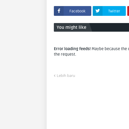
Facebook
Twitter
You might like
Error loading feeds!
Maybe because the co
the request.
Lebih baru