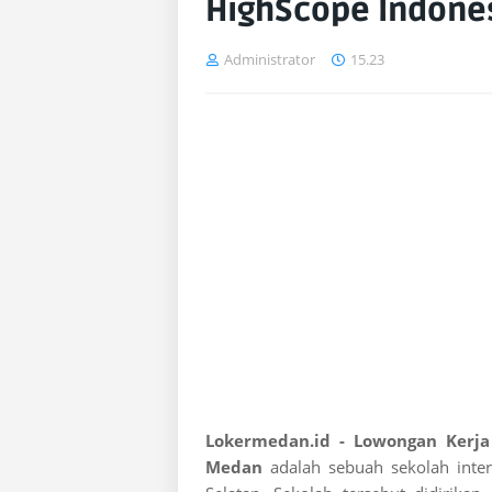
HighScope Indone
Administrator
15.23
Lokermedan.id - Lowongan Kerja
Medan
adalah sebuah sekolah intern