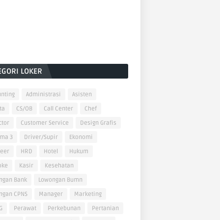
EGORI LOKER
nting
Administrasi
Asisten
ta
CS/OB
Call Center
Chef
ctor
Customer Service
Design Grafis
oma 3
Driver/Supir
Ekonomi
neer
HRD
Hotel
Hukum
oke
Kasir
Kesehatan
ngan Bank
Lowongan Bumn
ngan CPNS
Manager
Marketing
G
Perawat
Perkebunan
Pertanian