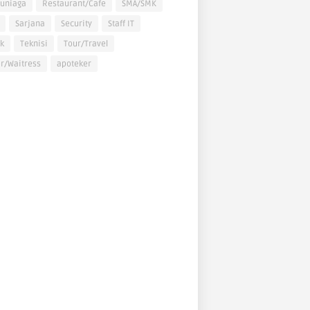
uniaga
Restaurant/Cafe
SMA/SMK
Sarjana
Security
Staff IT
k
Teknisi
Tour/Travel
r/Waitress
apoteker