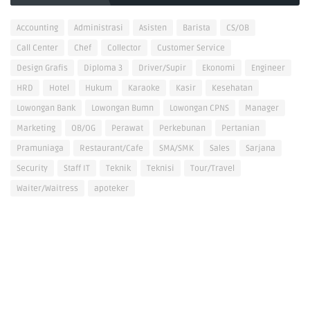
Accounting
Administrasi
Asisten
Barista
CS/OB
Call Center
Chef
Collector
Customer Service
Design Grafis
Diploma 3
Driver/Supir
Ekonomi
Engineer
HRD
Hotel
Hukum
Karaoke
Kasir
Kesehatan
Lowongan Bank
Lowongan Bumn
Lowongan CPNS
Manager
Marketing
OB/OG
Perawat
Perkebunan
Pertanian
Pramuniaga
Restaurant/Cafe
SMA/SMK
Sales
Sarjana
Security
Staff IT
Teknik
Teknisi
Tour/Travel
Waiter/Waitress
apoteker