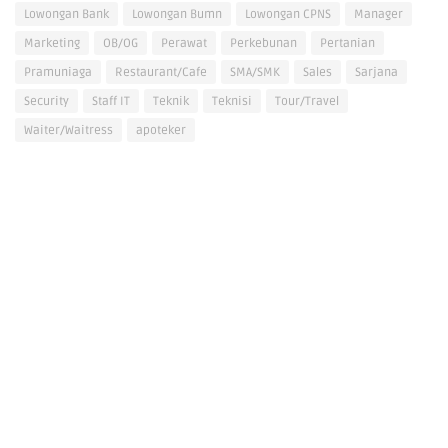
Lowongan Bank
Lowongan Bumn
Lowongan CPNS
Manager
Marketing
OB/OG
Perawat
Perkebunan
Pertanian
Pramuniaga
Restaurant/Cafe
SMA/SMK
Sales
Sarjana
Security
Staff IT
Teknik
Teknisi
Tour/Travel
Waiter/Waitress
apoteker