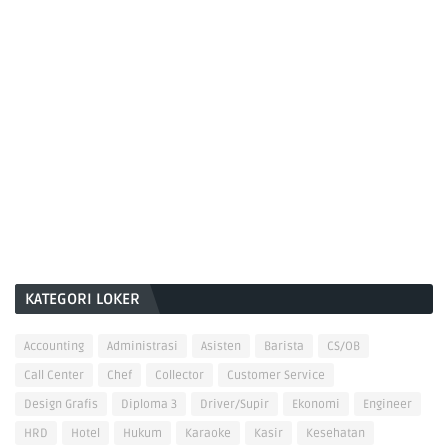
KATEGORI LOKER
Accounting
Administrasi
Asisten
Barista
CS/OB
Call Center
Chef
Collector
Customer Service
Design Grafis
Diploma 3
Driver/Supir
Ekonomi
Engineer
HRD
Hotel
Hukum
Karaoke
Kasir
Kesehatan