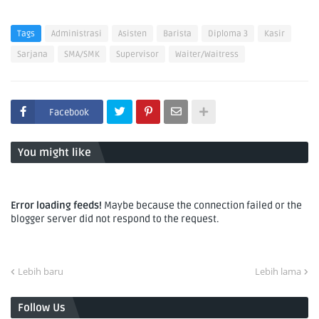
Tags
Administrasi
Asisten
Barista
Diploma 3
Kasir
Sarjana
SMA/SMK
Supervisor
Waiter/Waitress
Facebook
You might like
Error loading feeds!
Maybe because the connection failed or the
blogger server did not respond to the request.
Lebih baru
Lebih lama
Follow Us