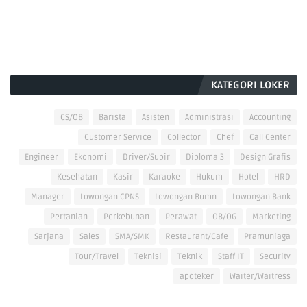
KATEGORI LOKER
CS/OB
Barista
Asisten
Administrasi
Accounting
Customer Service
Collector
Chef
Call Center
Engineer
Ekonomi
Driver/Supir
Diploma 3
Design Grafis
Kesehatan
Kasir
Karaoke
Hukum
Hotel
HRD
Manager
Lowongan CPNS
Lowongan Bumn
Lowongan Bank
Pertanian
Perkebunan
Perawat
OB/OG
Marketing
Sarjana
Sales
SMA/SMK
Restaurant/Cafe
Pramuniaga
Tour/Travel
Teknisi
Teknik
Staff IT
Security
apoteker
Waiter/Waitress