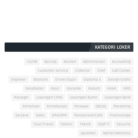
KATEGORI LOKER
CS/OB
Barista
Asisten
Administrasi
Accounting
Customer Service
Collector
Chef
Call Center
Engineer
Ekonomi
Driver/Supir
Diploma 3
Design Grafis
Kesehatan
Kasir
Karaoke
Hukum
Hotel
HRD
Manager
Lowongan CPNS
Lowongan Bumn
Lowongan Bank
Pertanian
Perkebunan
Perawat
OB/OG
Marketing
Sarjana
Sales
SMA/SMK
Restaurant/Cafe
Pramuniaga
Tour/Travel
Teknisi
Teknik
Staff IT
Security
apoteker
Waiter/Waitress