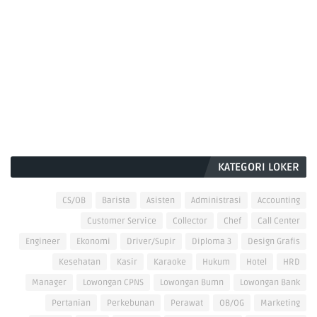
KATEGORI LOKER
CS/OB
Barista
Asisten
Administrasi
Accounting
Customer Service
Collector
Chef
Call Center
Engineer
Ekonomi
Driver/Supir
Diploma 3
Design Grafis
Kesehatan
Kasir
Karaoke
Hukum
Hotel
HRD
Manager
Lowongan CPNS
Lowongan Bumn
Lowongan Bank
Pertanian
Perkebunan
Perawat
OB/OG
Marketing