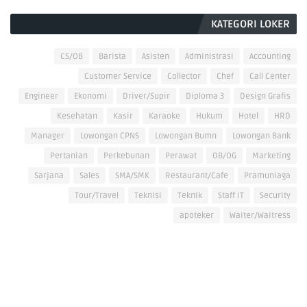
KATEGORI LOKER
CS/OB
Barista
Asisten
Administrasi
Accounting
Customer Service
Collector
Chef
Call Center
Engineer
Ekonomi
Driver/Supir
Diploma 3
Design Grafis
Kesehatan
Kasir
Karaoke
Hukum
Hotel
HRD
Manager
Lowongan CPNS
Lowongan Bumn
Lowongan Bank
Pertanian
Perkebunan
Perawat
OB/OG
Marketing
Sarjana
Sales
SMA/SMK
Restaurant/Cafe
Pramuniaga
Tour/Travel
Teknisi
Teknik
Staff IT
Security
apoteker
Waiter/Waitress