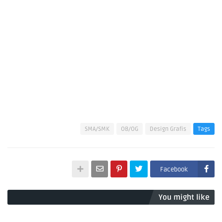
SMA/SMK
OB/OG
Design Grafis
Tags
Facebook
You might like