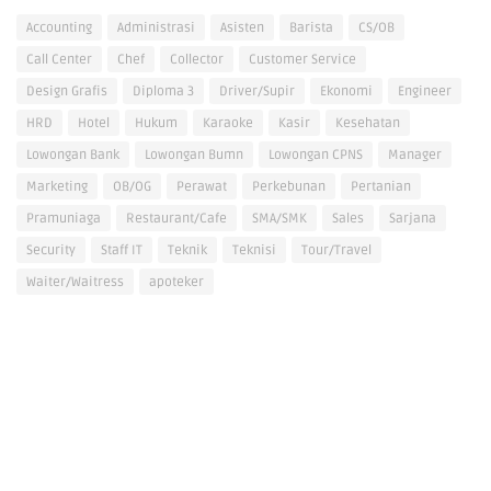
Accounting
Administrasi
Asisten
Barista
CS/OB
Call Center
Chef
Collector
Customer Service
Design Grafis
Diploma 3
Driver/Supir
Ekonomi
Engineer
HRD
Hotel
Hukum
Karaoke
Kasir
Kesehatan
Lowongan Bank
Lowongan Bumn
Lowongan CPNS
Manager
Marketing
OB/OG
Perawat
Perkebunan
Pertanian
Pramuniaga
Restaurant/Cafe
SMA/SMK
Sales
Sarjana
Security
Staff IT
Teknik
Teknisi
Tour/Travel
Waiter/Waitress
apoteker