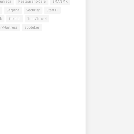
uniaga
Restaurant/Cafe
SMA/SMK
Sarjana
Security
Staff IT
k
Teknisi
Tour/Travel
r/Waitress
apoteker