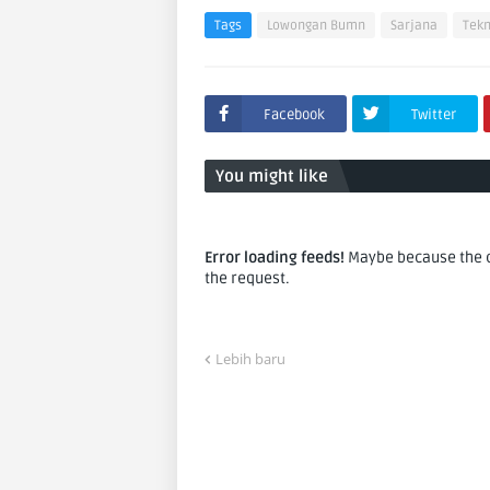
Tags
Lowongan Bumn
Sarjana
Tekn
Facebook
Twitter
You might like
Error loading feeds!
Maybe because the co
the request.
Lebih baru