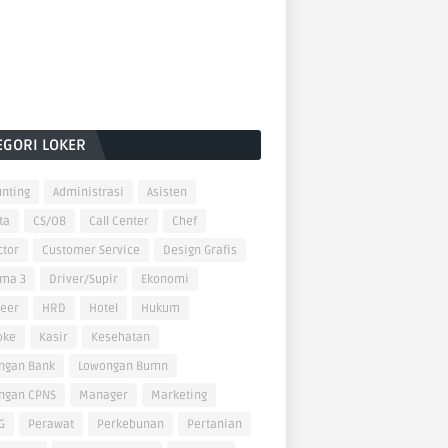
EGORI LOKER
nting
Administrasi
Asisten
ta
CS/OB
Call Center
Chef
ctor
Customer Service
Design Grafis
oma 3
Driver/Supir
Ekonomi
neer
HRD
Hotel
Hukum
oke
Kasir
Kesehatan
ngan Bank
Lowongan Bumn
ngan CPNS
Manager
Marketing
G
Perawat
Perkebunan
Pertanian