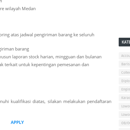
am
tre wilayah Medan
ing atas jadwal pengiriman barang ke seluruh
KAT
giriman barang
usun laporan stock harian, mingguan dan bulanan
Accou
ak terkait untuk kepentingan pemesanan dan
Baris
Colle
Dipl
Engi
Kara
hi kualifikasi diatas, silakan melakukan pendaftaran
Lowo
Lowo
APPLY
OB/O