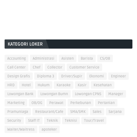
KATEGORI LOKER
Accounting
Administrasi
Asisten
Barista
CS/OB
Call Center
Chef
Collector
Customer Service
Design Grafis
Diploma 3
Driver/Supir
Ekonomi
Engineer
HRD
Hotel
Hukum
Karaoke
Kasir
Kesehatan
Lowongan Bank
Lowongan Bumn
Lowongan CPNS
Manager
Marketing
OB/OG
Perawat
Perkebunan
Pertanian
Pramuniaga
Restaurant/Cafe
SMA/SMK
Sales
Sarjana
Security
Staff IT
Teknik
Teknisi
Tour/Travel
Waiter/Waitress
apoteker