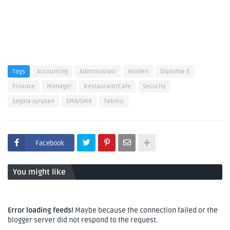
Tags
Accounting
Administrasi
Asisten
Diploma-3
Finance
Manager
Restaurant/Cafe
Security
Segala Jurusan
SMA/SMK
Teknisi
Facebook
You might like
Error loading feeds!
Maybe because the connection failed or the
blogger server did not respond to the request.