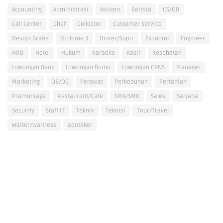
Accounting
Administrasi
Asisten
Barista
CS/OB
Call Center
Chef
Collector
Customer Service
Design Grafis
Diploma 3
Driver/Supir
Ekonomi
Engineer
HRD
Hotel
Hukum
Karaoke
Kasir
Kesehatan
Lowongan Bank
Lowongan Bumn
Lowongan CPNS
Manager
Marketing
OB/OG
Perawat
Perkebunan
Pertanian
Pramuniaga
Restaurant/Cafe
SMA/SMK
Sales
Sarjana
Security
Staff IT
Teknik
Teknisi
Tour/Travel
Waiter/Waitress
apoteker