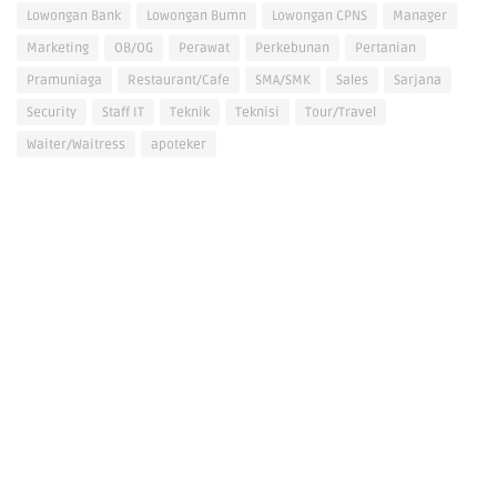
Lowongan Bank
Lowongan Bumn
Lowongan CPNS
Manager
Marketing
OB/OG
Perawat
Perkebunan
Pertanian
Pramuniaga
Restaurant/Cafe
SMA/SMK
Sales
Sarjana
Security
Staff IT
Teknik
Teknisi
Tour/Travel
Waiter/Waitress
apoteker