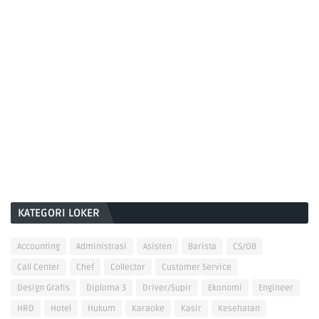
KATEGORI LOKER
Accounting
Administrasi
Asisten
Barista
CS/OB
Call Center
Chef
Collector
Customer Service
Design Grafis
Diploma 3
Driver/Supir
Ekonomi
Engineer
HRD
Hotel
Hukum
Karaoke
Kasir
Kesehatan