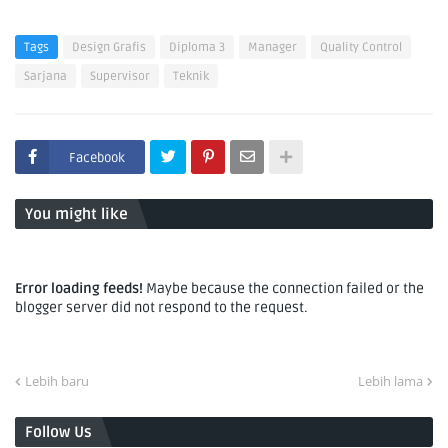
Tags
Design Grafis
Diploma 3
Manager
Quality Control
Sarjana
Supervisor
Teknik
Facebook
You might like
Error loading feeds!
Maybe because the connection failed or the
blogger server did not respond to the request.
Lebih baru
Lebih lama
Follow Us