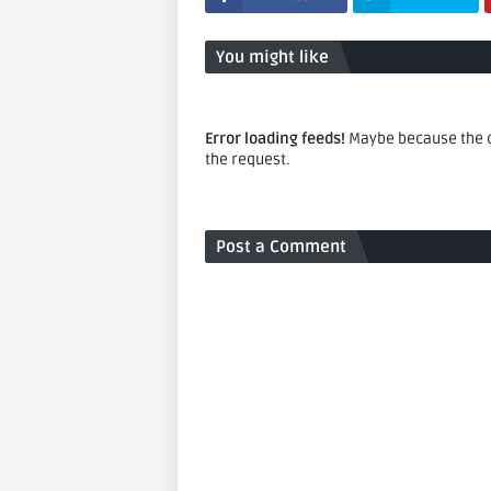
You might like
Error loading feeds!
Maybe because the co
the request.
Post a Comment