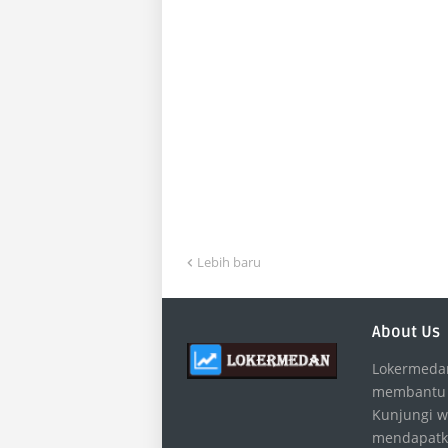
Lebih baru
About Us
Lokermedan
membantu 
Kunjungi w
mendapatka