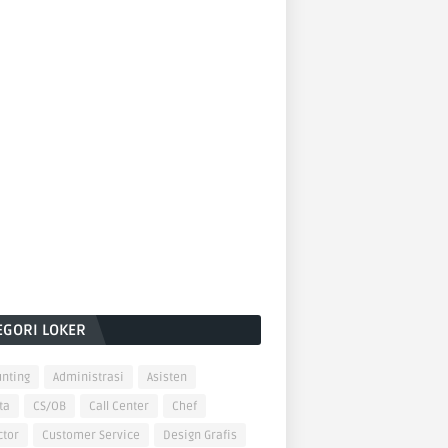
EGORI LOKER
nting
Administrasi
Asisten
ta
CS/OB
Call Center
Chef
ctor
Customer Service
Design Grafis