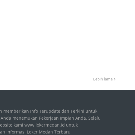
Lebih lama
 memberikan Info Terupdate dan Terkini untuk
Anda menemukan Pekerjaan Impian Anda. Selalu
ebsite kami www.lokermedan.id untuk
n Informasi Loker Medan Terbaru