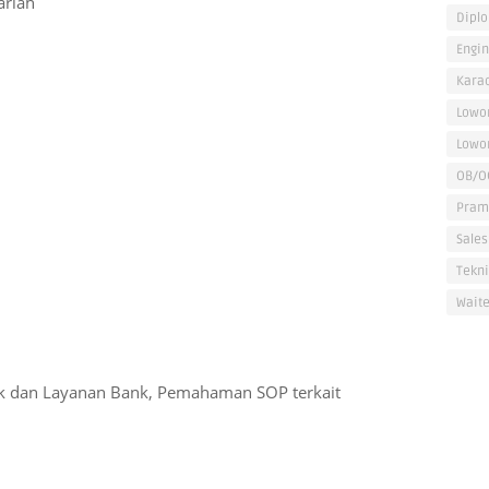
ariah
Dipl
Engi
Kara
Lowo
Lowo
OB/O
Pram
Sales
Tekni
Waite
uk dan Layanan Bank, Pemahaman SOP terkait