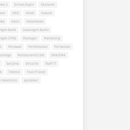
oma 3
Driver/Supir
Ekonomi
neer
HRD
Hotel
Hukum
oke
Kasir
Kesehatan
ngan Bank
Lowongan Bumn
ngan CPNS
Manager
Marketing
G
Perawat
Perkebunan
Pertanian
uniaga
Restaurant/Cafe
SMA/SMK
Sarjana
Security
Staff IT
k
Teknisi
Tour/Travel
r/Waitress
apoteker