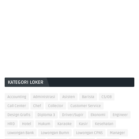
KATEGORI LOKER
Accounting
Administrasi
Asisten
Barista
CS/OB
Call Center
Chef
Collector
Customer Service
Design Grafis
Diploma 3
Driver/Supir
Ekonomi
Engineer
HRD
Hotel
Hukum
Karaoke
Kasir
Kesehatan
Lowongan Bank
Lowongan Bumn
Lowongan CPNS
Manager