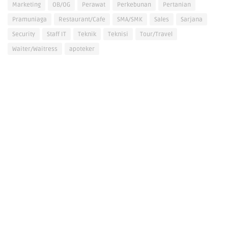
Marketing
OB/OG
Perawat
Perkebunan
Pertanian
Pramuniaga
Restaurant/Cafe
SMA/SMK
Sales
Sarjana
Security
Staff IT
Teknik
Teknisi
Tour/Travel
Waiter/Waitress
apoteker