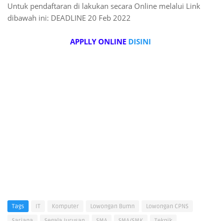
Untuk pendaftaran di lakukan secara Online melalui Link
dibawah ini: DEADLINE 20 Feb 2022
APPLLY ONLINE
DISINI
Tags
IT
Komputer
Lowongan Bumn
Lowongan CPNS
Sarjana
Segala Jurusan
SMA
SMA/SMK
Teknik