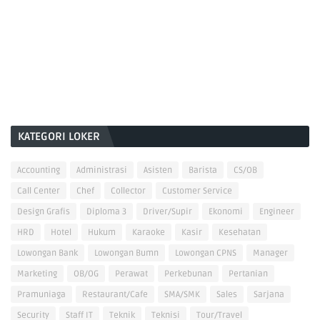
KATEGORI LOKER
Accounting
Administrasi
Asisten
Barista
CS/OB
Call Center
Chef
Collector
Customer Service
Design Grafis
Diploma 3
Driver/Supir
Ekonomi
Engineer
HRD
Hotel
Hukum
Karaoke
Kasir
Kesehatan
Lowongan Bank
Lowongan Bumn
Lowongan CPNS
Manager
Marketing
OB/OG
Perawat
Perkebunan
Pertanian
Pramuniaga
Restaurant/Cafe
SMA/SMK
Sales
Sarjana
Security
Staff IT
Teknik
Teknisi
Tour/Travel