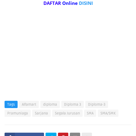
DAFTAR
Online
DISINI
Tags
Alfamart
diploma
Diploma 3
Diploma-3
Pramuniaga
Sarjana
Segala Jurusan
SMA
SMA/SMK