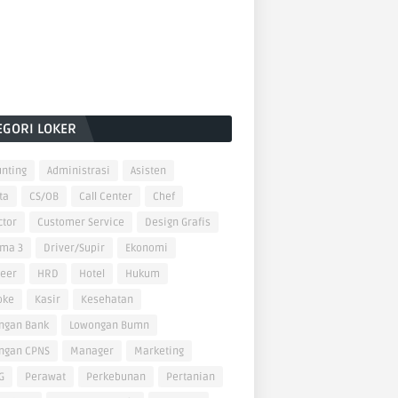
EGORI LOKER
nting
Administrasi
Asisten
ta
CS/OB
Call Center
Chef
ctor
Customer Service
Design Grafis
oma 3
Driver/Supir
Ekonomi
neer
HRD
Hotel
Hukum
oke
Kasir
Kesehatan
ngan Bank
Lowongan Bumn
ngan CPNS
Manager
Marketing
G
Perawat
Perkebunan
Pertanian