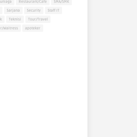
uniaga
Restaurant/Cafe
SMA/SMK
Sarjana
Security
Staff IT
k
Teknisi
Tour/Travel
r/Waitress
apoteker