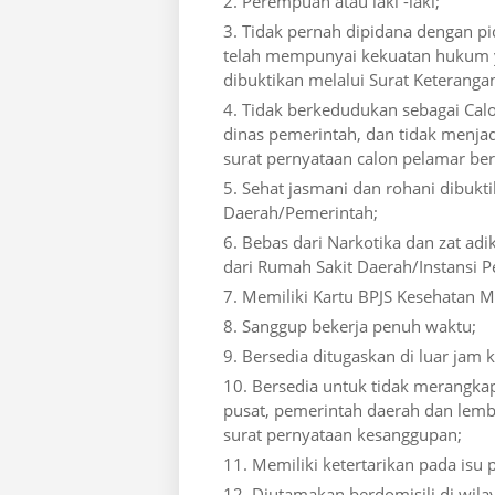
Perempuan atau laki -laki;
Tidak pernah dipidana dengan pi
telah mempunyai kekuatan hukum y
dibuktikan melalui Surat Keterangan
Tidak berkedudukan sebagai Calon
dinas pemerintah, dan tidak menjad
surat pernyataan calon pelamar be
Sehat jasmani dan rohani dibukt
Daerah/Pemerintah;
Bebas dari Narkotika dan zat adik
dari Rumah Sakit Daerah/Instansi P
Memiliki Kartu BPJS Kesehatan M
Sanggup bekerja penuh waktu;
Bersedia ditugaskan di luar jam 
Bersedia untuk tidak merangka
pusat, pemerintah daerah dan lemb
surat pernyataan kesanggupan;
Memiliki ketertarikan pada isu
Diutamakan berdomisili di wila