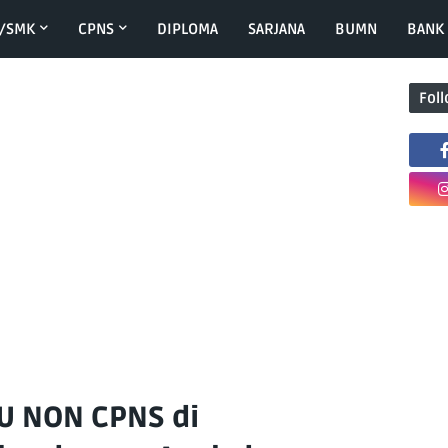
/SMK
CPNS
DIPLOMA
SARJANA
BUMN
BANK
Fol
U NON CPNS di