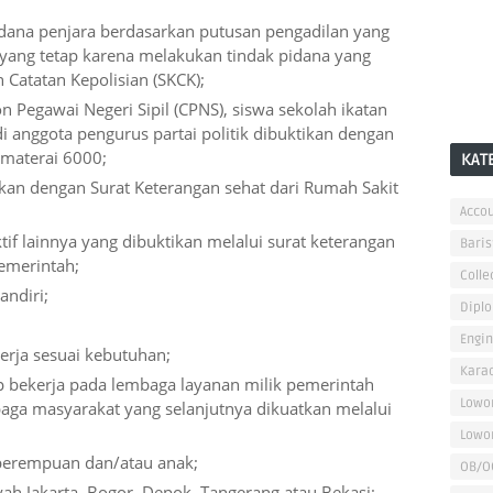
dana penjara berdasarkan putusan pengadilan yang
ang tetap karena melakukan tindak pidana yang
 Catatan Kepolisian (SKCK);
 Pegawai Negeri Sipil (CPNS), siswa sekolah ikatan
i anggota pengurus partai politik dibuktikan dengan
rmaterai 6000;
KAT
ikan dengan Surat Keterangan sehat dari Rumah Sakit
Accou
tif lainnya yang dibuktikan melalui surat keterangan
Baris
emerintah;
Colle
andiri;
Dipl
Engi
kerja sesuai kebutuhan;
Kara
p bekerja pada lembaga layanan milik pemerintah
Lowo
aga masyarakat yang selanjutnya dikuatkan melalui
Lowo
 perempuan dan/atau anak;
OB/O
yah Jakarta, Bogor, Depok, Tangerang atau Bekasi;