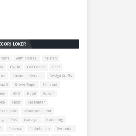
EGORI LOKER
nting
Administrasi
Asisten
ta
CS/OB
Call Center
Chef
ctor
Customer Service
Design Grafis
oma 3
Driver/Supir
Ekonomi
neer
HRD
Hotel
Hukum
oke
Kasir
Kesehatan
ngan Bank
Lowongan Bumn
ngan CPNS
Manager
Marketing
G
Perawat
Perkebunan
Pertanian