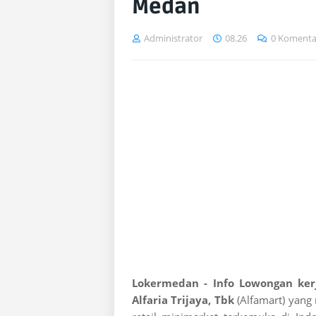
Medan
Administrator
08.26
0 Komenta
Lokermedan - Info Lowongan k
Alfaria Trijaya, Tbk
(Alfamart) yang