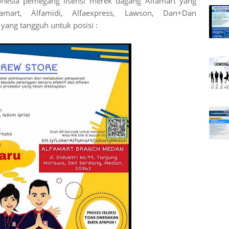
donesia pemegang lisensi merek dagang Alfamart yang
amart, Alfamidi, Alfaexpress, Lawson, Dan+Dan
ng tangguh untuk posisi :