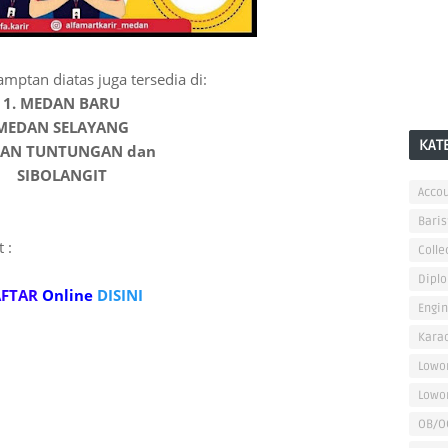
mptan diatas juga tersedia di:
1. MEDAN BARU
MEDAN SELAYANG
KAT
AN TUNTUNGAN dan
SIBOLANGIT
Accou
Baris
 :
Colle
Dipl
FTAR
Online
DISINI
Engi
Kara
Lowo
Lowo
OB/O