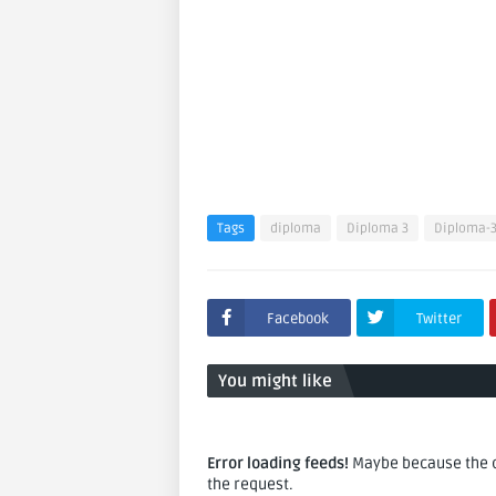
Tags
diploma
Diploma 3
Diploma-
Facebook
Twitter
You might like
Error loading feeds!
Maybe because the co
the request.