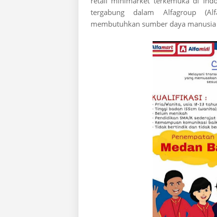
retail minimarket terkemuka di In
tergabung dalam Alfagroup (Alf
membutuhkan sumber daya manusia ya