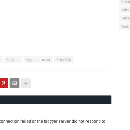
Pram
Sales
Tekni
Waite
3
Sarjana
Segala Jurusan
SMA/SMK
nnection failed or the blogger server did not respond to