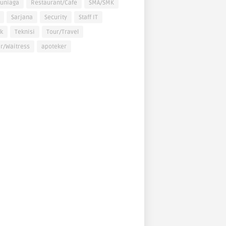
uniaga
Restaurant/Cafe
SMA/SMK
Sarjana
Security
Staff IT
k
Teknisi
Tour/Travel
r/Waitress
apoteker