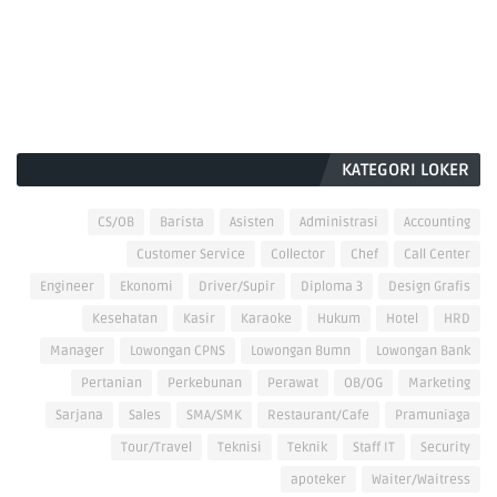
KATEGORI LOKER
CS/OB
Barista
Asisten
Administrasi
Accounting
Customer Service
Collector
Chef
Call Center
Engineer
Ekonomi
Driver/Supir
Diploma 3
Design Grafis
Kesehatan
Kasir
Karaoke
Hukum
Hotel
HRD
Manager
Lowongan CPNS
Lowongan Bumn
Lowongan Bank
Pertanian
Perkebunan
Perawat
OB/OG
Marketing
Sarjana
Sales
SMA/SMK
Restaurant/Cafe
Pramuniaga
Tour/Travel
Teknisi
Teknik
Staff IT
Security
apoteker
Waiter/Waitress