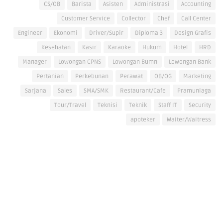
CS/OB
Barista
Asisten
Administrasi
Accounting
Customer Service
Collector
Chef
Call Center
Engineer
Ekonomi
Driver/Supir
Diploma 3
Design Grafis
Kesehatan
Kasir
Karaoke
Hukum
Hotel
HRD
Manager
Lowongan CPNS
Lowongan Bumn
Lowongan Bank
Pertanian
Perkebunan
Perawat
OB/OG
Marketing
Sarjana
Sales
SMA/SMK
Restaurant/Cafe
Pramuniaga
Tour/Travel
Teknisi
Teknik
Staff IT
Security
apoteker
Waiter/Waitress