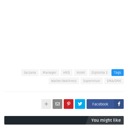
Sarjana
Manager
HRD
Hotel
Diploma 3
Tags
Waiter/Waitress
Supervisor
SMA/SMK
Facebook
You might like