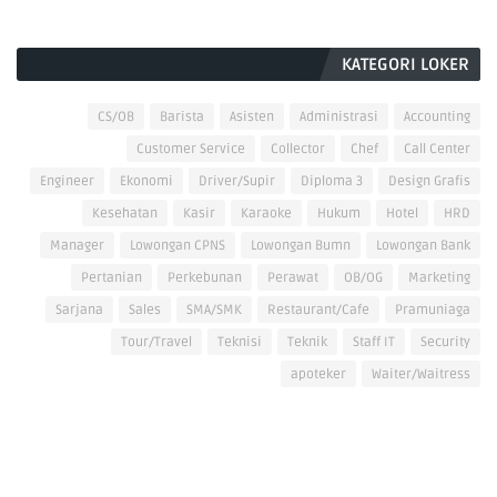
KATEGORI LOKER
CS/OB
Barista
Asisten
Administrasi
Accounting
Customer Service
Collector
Chef
Call Center
Engineer
Ekonomi
Driver/Supir
Diploma 3
Design Grafis
Kesehatan
Kasir
Karaoke
Hukum
Hotel
HRD
Manager
Lowongan CPNS
Lowongan Bumn
Lowongan Bank
Pertanian
Perkebunan
Perawat
OB/OG
Marketing
Sarjana
Sales
SMA/SMK
Restaurant/Cafe
Pramuniaga
Tour/Travel
Teknisi
Teknik
Staff IT
Security
apoteker
Waiter/Waitress