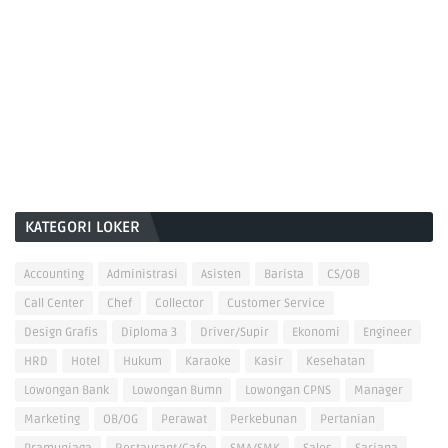
KATEGORI LOKER
Accounting
Administrasi
Asisten
Barista
CS/OB
Call Center
Chef
Collector
Customer Service
Design Grafis
Diploma 3
Driver/Supir
Ekonomi
Engineer
HRD
Hotel
Hukum
Karaoke
Kasir
Kesehatan
Lowongan Bank
Lowongan Bumn
Lowongan CPNS
Manager
Marketing
OB/OG
Perawat
Perkebunan
Pertanian