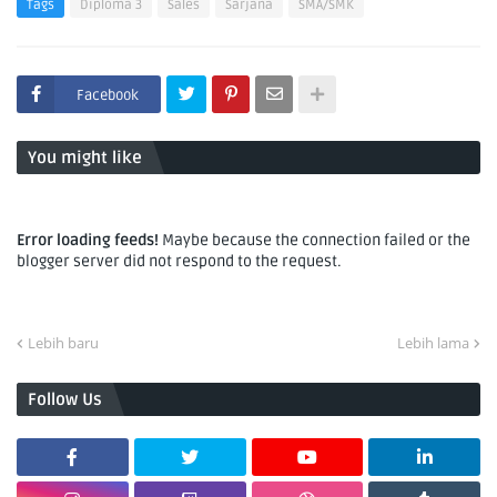
Tags
Diploma 3
Sales
Sarjana
SMA/SMK
Facebook
You might like
Error loading feeds!
Maybe because the connection failed or the
blogger server did not respond to the request.
Lebih baru
Lebih lama
Follow Us