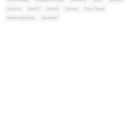
Pramuniaga
Restaurant/Cafe
SMA/SMK
Sales
Sarjana
Security
Staff IT
Teknik
Teknisi
Tour/Travel
Waiter/Waitress
apoteker